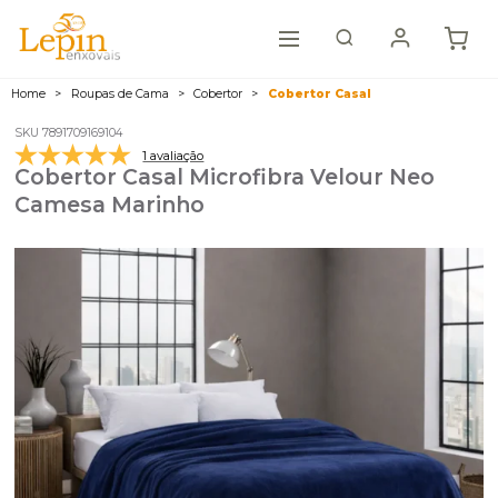
Home
Roupas de Cama
Cobertor
Cobertor Casal
SKU 7891709169104
1 avaliação
Cobertor Casal Microfibra Velour Neo
Camesa Marinho