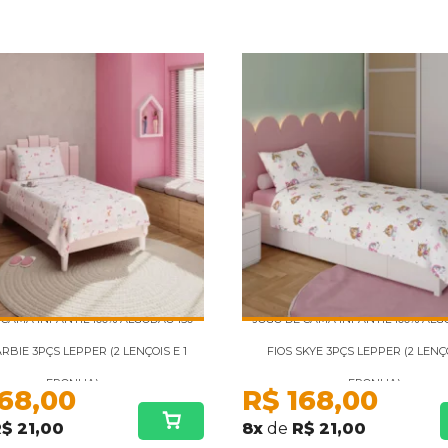
 CAMA INFANTIL 100% ALGODÃO 150
JOGO DE CAMA INFANTIL 100% ALG
RBIE 3PÇS LEPPER (2 LENÇOIS E 1
FIOS SKYE 3PÇS LEPPER (2 LENÇO
FRONHA)
FRONHA)
168,00
R$
168,00
$ 21,00
8
x
de
R$ 21,00