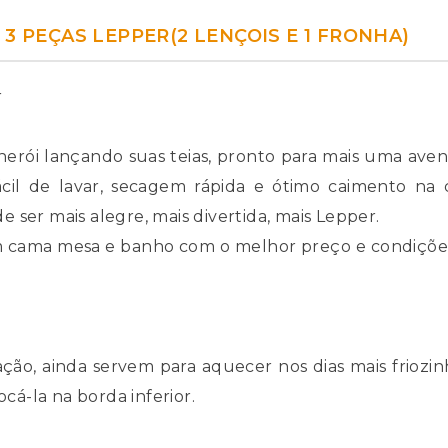
3 PEÇAS LEPPER(2 LENÇOIS E 1 FRONHA)
r
erói lançando suas teias, pronto para mais uma aven
fácil de lavar, secagem rápida e ótimo caimento n
ser mais alegre, mais divertida, mais Lepper.
 em cama mesa e banho com o melhor preço e condiçõ
ão, ainda servem para aquecer nos dias mais friozin
á-la na borda inferior.