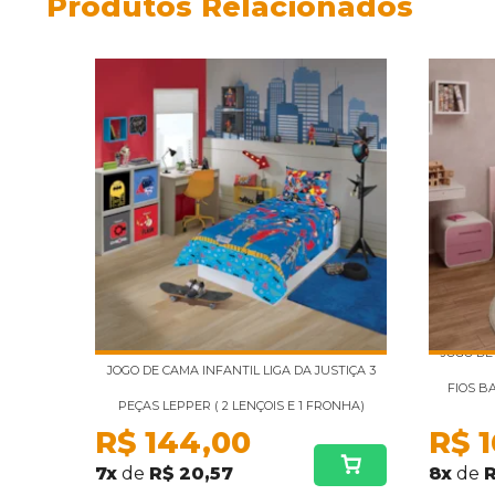
Produtos Relacionados
JOGO DE
JOGO DE CAMA INFANTIL LIGA DA JUSTIÇA 3
FIOS BA
PEÇAS LEPPER ( 2 LENÇOIS E 1 FRONHA)
R$
144,00
R$
7
x
de
R$ 20,57
8
x
de
R