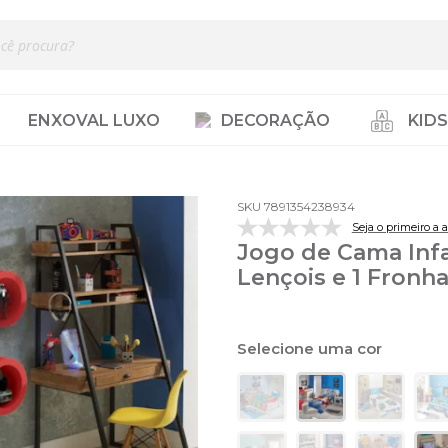
ENXOVAL LUXO
DECORAÇÃO
KIDS
SKU 7891354238934
Seja o primeiro a a
Jogo de Cama Infa
Lençois e 1 Fronha