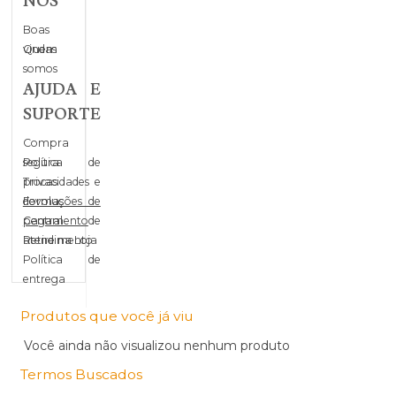
NÓS
Boas
vindas
Quem
somos
AJUDA E
SUPORTE
Compra
segura
Política de
privacidades
Trocas e
devoluções
Formas de
pagamento
Central de
atendimento
Retire na Loja
Política de
entrega
Produtos que você já viu
Você ainda não visualizou nenhum produto
Termos Buscados