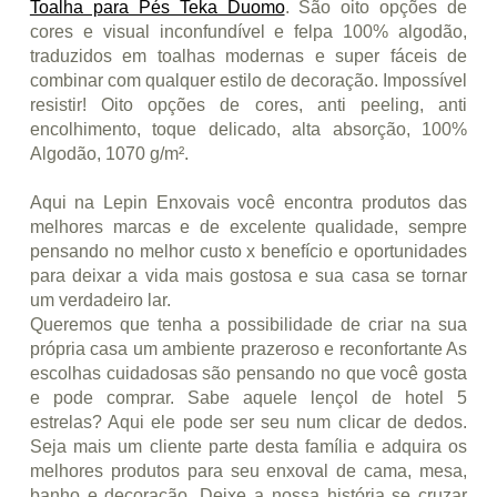
Toalha para Pés Teka Duomo
. São oito opções de
cores e visual inconfundível e felpa 100% algodão,
traduzidos em toalhas modernas e super fáceis de
combinar com qualquer estilo de decoração. Impossível
resistir! Oito opções de cores, anti peeling, anti
encolhimento, toque delicado, alta absorção, 100%
Algodão, 1070 g/m².
Aqui na Lepin Enxovais você encontra produtos das
melhores marcas e de excelente qualidade, sempre
pensando no melhor custo x benefício e oportunidades
para deixar a vida mais gostosa e sua casa se tornar
um verdadeiro lar.
Queremos que tenha a possibilidade de criar na sua
própria casa um ambiente prazeroso e reconfortante As
escolhas cuidadosas são pensando no que você gosta
e pode comprar. Sabe aquele lençol de hotel 5
estrelas? Aqui ele pode ser seu num clicar de dedos.
Seja mais um cliente parte desta família e adquira os
melhores produtos para seu enxoval de cama, mesa,
banho e decoração. Deixe a nossa história se cruzar