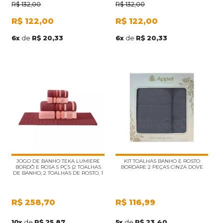
R$
132,00
R$
132,00
R$
122,00
R$
122,00
6
x
de
R$ 20,33
6
x
de
R$ 20,33
JOGO DE BANHO TEKA LUMIERE
KIT TOALHAS BANHO E ROSTO
BORDÔ E ROSA 5 PÇS (2 TOALHAS
BORDARE 2 PEÇAS CINZA DOVE
DE BANHO, 2 TOALHAS DE ROSTO, 1
PISO)
R$
258,70
R$
116,99
10
x
de
R$ 25,87
5
x
de
R$ 23,40