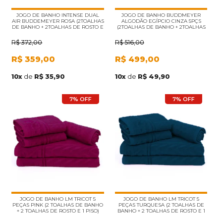
JOGO DE BANHO INTENSE DUAL
JOGO DE BANHO BUDDMEYER
AIR BUDDEMEYER ROSA (2TOALHAS
ALGODÃO EGÍPCIO CINZA 5PÇS
DE BANHO + 2TOALHAS DE ROSTO E
(2TOALHAS DE BANHO + 2TOALHAS
1PISO)
DE ROSTO E 1PISO)
R$
372,00
R$
516,00
R$
359,00
R$
499,00
10
x
de
R$ 35,90
10
x
de
R$ 49,90
7% OFF
7% OFF
JOGO DE BANHO LM TRICOT 5
JOGO DE BANHO LM TRICOT 5
PEÇAS PINK (2 TOALHAS DE BANHO
PEÇAS TURQUESA (2 TOALHAS DE
+ 2 TOALHAS DE ROSTO E 1 PISO)
BANHO + 2 TOALHAS DE ROSTO E 1
PISO)