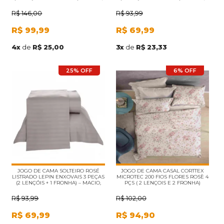
RESISTENTE E IDEAL PARA AIRBNB
RESISTENTE E IDEAL PARA AIRBNB
E HOTELARIA
E USO DIÁRIO
R$
146,00
R$
93,99
R$
99,99
R$
69,99
4
x
de
R$ 25,00
3
x
de
R$ 23,33
25% OFF
6% OFF
JOGO DE CAMA SOLTEIRO ROSÉ
JOGO DE CAMA CASAL CORTTEX
LISTRADO LEPIN ENXOVAIS 3 PEÇAS
MICROTEC 200 FIOS FLORES ROSÈ 4
(2 LENÇÓIS + 1 FRONHA) – MACIO,
PÇS ( 2 LENÇOIS E 2 FRONHA)
ELEGANTE E IDEAL PARA AIRBNB E
USO DIÁRIO
R$
93,99
R$
102,00
R$
69,99
R$
94,90