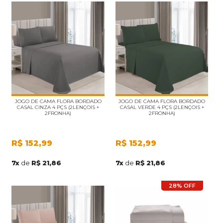
JOGO DE CAMA FLORA BORDADO
JOGO DE CAMA FLORA BORDADO
CASAL CINZA 4 PÇS (2LENÇOIS +
CASAL VERDE 4 PÇS (2LENÇOIS +
2FRONHA)
2FRONHA)
R$
152,99
R$
152,99
7
x
de
R$ 21,86
7
x
de
R$ 21,86
28% OFF