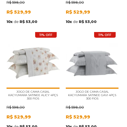
R$
598,00
R$
598,00
R$
529,99
R$
529,99
10
x
de
R$ 53,00
10
x
de
R$ 53,00
11% OFF
11% OFF
JOGO DE CAMA CASAL
JOGO DE CAMA CASAL
KACYUMARA SATINEE ALICY 4PÇS
KACYUMARA SATINEE GAVI 4PÇS
300 FIOS
300 FIOS
R$
598,00
R$
598,00
R$
529,99
R$
529,99
10
x
de
R$ 53,00
10
x
de
R$ 53,00