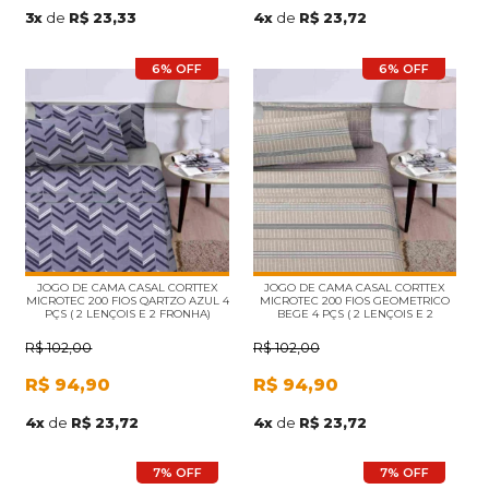
3
x
de
R$ 23,33
4
x
de
R$ 23,72
6% OFF
6% OFF
JOGO DE CAMA CASAL CORTTEX
JOGO DE CAMA CASAL CORTTEX
MICROTEC 200 FIOS QARTZO AZUL 4
MICROTEC 200 FIOS GEOMETRICO
PÇS ( 2 LENÇOIS E 2 FRONHA)
BEGE 4 PÇS ( 2 LENÇOIS E 2
FRONHA)
R$
102,00
R$
102,00
R$
94,90
R$
94,90
4
x
de
R$ 23,72
4
x
de
R$ 23,72
7% OFF
7% OFF