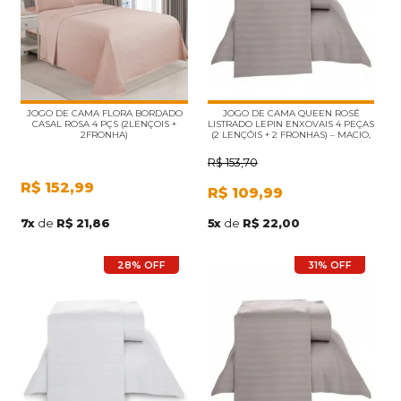
JOGO DE CAMA FLORA BORDADO
JOGO DE CAMA QUEEN ROSÉ
CASAL ROSA 4 PÇS (2LENÇOIS +
LISTRADO LEPIN ENXOVAIS 4 PEÇAS
2FRONHA)
(2 LENÇÓIS + 2 FRONHAS) – MACIO,
RESISTENTE E IDEAL PARA AIRBNB
E HOTELARIA
R$
153,70
R$
152,99
R$
109,99
7
x
de
R$ 21,86
5
x
de
R$ 22,00
28% OFF
31% OFF