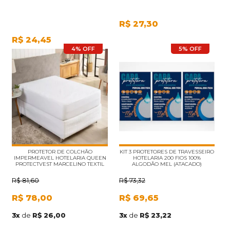
R$
27,30
R$
24,45
4% OFF
5% OFF
PROTETOR DE COLCHÃO
KIT 3 PROTETORES DE TRAVESSEIRO
IMPERMEAVEL HOTELARIA QUEEN
HOTELARIA 200 FIOS 100%
PROTECTVEST MARCELINO TEXTIL
ALGODÃO MEL (ATACADO)
R$
81,60
R$
73,32
R$
78,00
R$
69,65
3
x
de
R$ 26,00
3
x
de
R$ 23,22