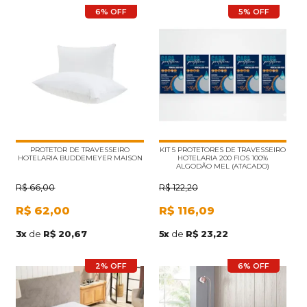
6% OFF
5% OFF
PROTETOR DE TRAVESSEIRO
KIT 5 PROTETORES DE TRAVESSEIRO
HOTELARIA BUDDEMEYER MAISON
HOTELARIA 200 FIOS 100%
ALGODÃO MEL (ATACADO)
R$
66,00
R$
122,20
R$
62,00
R$
116,09
3
x
de
R$ 20,67
5
x
de
R$ 23,22
2% OFF
6% OFF