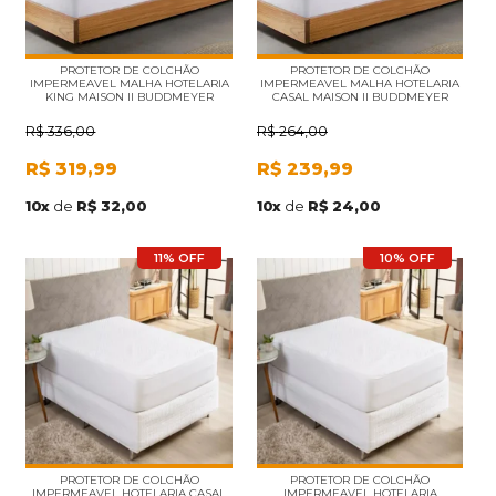
PROTETOR DE COLCHÃO
PROTETOR DE COLCHÃO
IMPERMEAVEL MALHA HOTELARIA
IMPERMEAVEL MALHA HOTELARIA
KING MAISON II BUDDMEYER
CASAL MAISON II BUDDMEYER
R$
336,00
R$
264,00
R$
319,99
R$
239,99
10
x
de
R$ 32,00
10
x
de
R$ 24,00
11% OFF
10% OFF
PROTETOR DE COLCHÃO
PROTETOR DE COLCHÃO
IMPERMEAVEL HOTELARIA CASAL
IMPERMEAVEL HOTELARIA