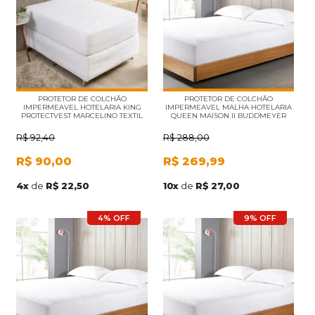
PROTETOR DE COLCHÃO
PROTETOR DE COLCHÃO
IMPERMEAVEL HOTELARIA KING
IMPERMEAVEL MALHA HOTELARIA
PROTECTVEST MARCELINO TEXTIL
QUEEN MAISON II BUDDMEYER
R$
92,40
R$
288,00
R$
90,00
R$
269,99
4
x
de
R$ 22,50
10
x
de
R$ 27,00
4% OFF
9% OFF