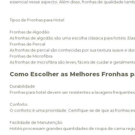
essencial nesse aspecto. Além disso, fronhas de qualidade tam
Tipos de Fronhas para Hotel
Fronhas de Algodão
As fronhas de algodão são uma escolha clássica para hotéis. El
Fronhas de Percal
As fronhas de percal são conhecidas por sua textura suave e d
Fronhas de Microfibra
As fronhas de microfibra são leves, fáceis de cuidar e geralment
Como Escolher as Melhores Fronhas p
Durabilidade
Fronhas para hotel devem ser resistentes a lavagens frequentes
Conforto
O conforto é uma prioridade. Certifique-se de que as fronhas 
Facilidade de Manutenção
Hotéis processam grandes quantidades de roupa de cama regular