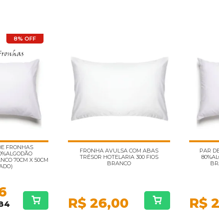
8% OFF
 DE FRONHAS
FRONHA AVULSA COM ABAS
PAR D
80%ALGODÃO
TRÉSOR HOTELARIA 300 FIOS
80%AL
NCO 70CM X 50CM
BRANCO
BR
ADO)
6
R$
26,00
R$
2
,84