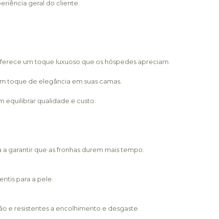
riência geral do cliente.
de oferece um toque luxuoso que os hóspedes apreciam.
 um toque de elegância em suas camas.
m equilibrar qualidade e custo.
a a garantir que as fronhas durem mais tempo.
ntis para a pele.
o e resistentes a encolhimento e desgaste.