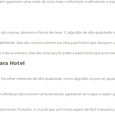
bém garantem uma noite de sono mais confortável, melhorando a expe
as são macias, duráveis e fáceis de lavar. O algodão de alta qualida
urabilidade. Elas são uma excelente escolha para hotéis que desejam
e mais acessíveis. Elas são uma opção prática para hotéis que precisa
ara Hotel
. Escolher materiais de alta qualidade, como algodão ou percal, ajud
escolhidas proporcionem uma sensação agradável ao toque e sejam ge
mente. Portanto, é crucial que as fronhas sejam de fácil manutençã