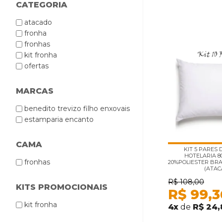
CATEGORIA
atacado
fronha
fronhas
kit fronha
ofertas
MARCAS
benedito trevizo filho enxovais
estamparia encanto
CAMA
KIT 5 PARES
HOTELARIA 
fronhas
20%POLIESTER BRA
(ATAC
R$
108,00
KITS PROMOCIONAIS
R$
99,3
kit fronha
4
x
de
R$ 24