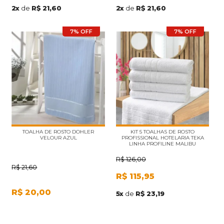
2
x
de
R$ 21,60
2
x
de
R$ 21,60
7% OFF
7% OFF
TOALHA DE ROSTO DOHLER
KIT 5 TOALHAS DE ROSTO
VELOUR AZUL
PROFISSIONAL HOTELARIA TEKA
LINHA PROFILINE MALIBU
(ATACADO)
R$
126,00
R$
21,60
R$
115,95
R$
20,00
5
x
de
R$ 23,19