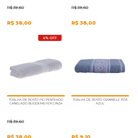
R$
39,60
R$
39,60
R$
38,00
R$
38,00
4% OFF
TOALHA DE ROSTO FIO PENTEADO
TOALHA DE ROSTO DIANNELE POÁ
CANELADO BUDDEMEYER CINZA
AZUL
R$
39,60
R$
38,00
R$
9,10