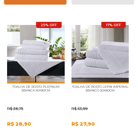
25% OFF
17% OFF
TOALHA DE ROSTO PLATINUM
TOALHA DE ROSTO LEPIN IMPERIAL
BRANCA 50X80CM
BRANCO 50X80CM
R$
38,75
R$
33,99
R$
28,90
R$
27,90