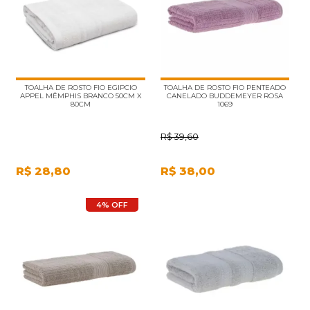
TOALHA DE ROSTO FIO EGIPCIO
TOALHA DE ROSTO FIO PENTEADO
APPEL MÊMPHIS BRANCO 50CM X
CANELADO BUDDEMEYER ROSA
80CM
1069
R$
39,60
R$
28,80
R$
38,00
4% OFF