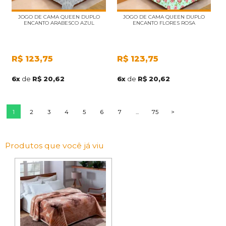
JOGO DE CAMA QUEEN DUPLO
JOGO DE CAMA QUEEN DUPLO
ENCANTO ARABESCO AZUL
ENCANTO FLORES ROSA
R$
123,75
R$
123,75
6
x
de
R$ 20,62
6
x
de
R$ 20,62
1
2
3
4
5
6
7
...
75
>
Produtos que você já viu