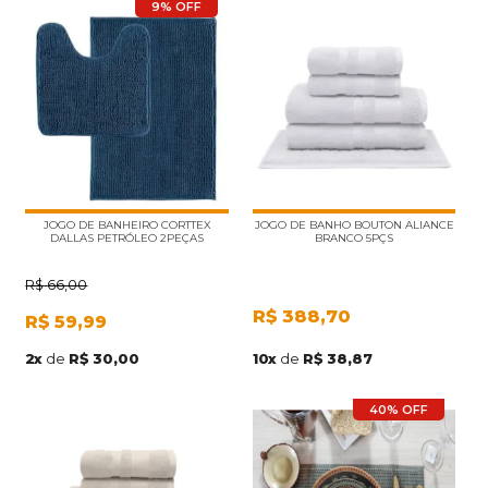
9% OFF
JOGO DE BANHEIRO CORTTEX
JOGO DE BANHO BOUTON ALIANCE
DALLAS PETRÓLEO 2PEÇAS
BRANCO 5PÇS
R$
66,00
R$
388,70
R$
59,99
10
x
de
R$ 38,87
2
x
de
R$ 30,00
40% OFF