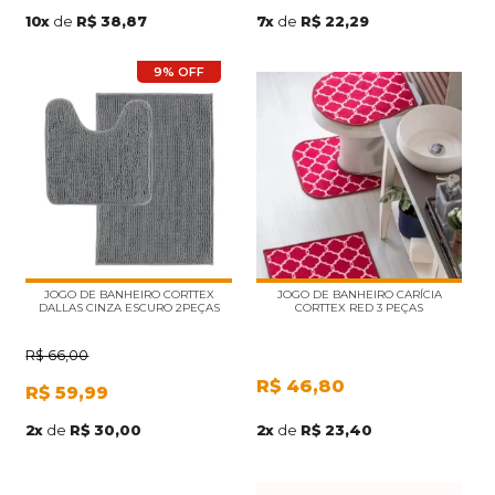
10
x
de
R$ 38,87
7
x
de
R$ 22,29
9% OFF
JOGO DE BANHEIRO CORTTEX
JOGO DE BANHEIRO CARÍCIA
DALLAS CINZA ESCURO 2PEÇAS
CORTTEX RED 3 PEÇAS
R$
66,00
R$
46,80
R$
59,99
2
x
de
R$ 23,40
2
x
de
R$ 30,00