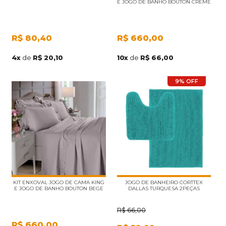
E JOGO DE BANHO BOUTON CREME
R$
80,40
R$
660,00
4
x
de
R$ 20,10
10
x
de
R$ 66,00
9% OFF
KIT ENXOVAL JOGO DE CAMA KING
JOGO DE BANHEIRO CORTTEX
E JOGO DE BANHO BOUTON BEGE
DALLAS TURQUESA 2PEÇAS
R$
66,00
R$
660,00