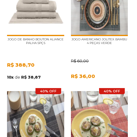
JOGO DE BANHO BOUTON ALIANCE
JOGO AMERICANO JOLITEX BAMBU
PALHA 5PÇS
4 PEÇAS VERDE
R$
60,00
R$
388,70
R$
36,00
10
x
de
R$ 38,87
40% OFF
40% OFF