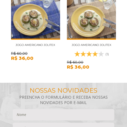
JOGO AMERICANO JOLITEX
JOGO AMERICANO JOLITEX
BAMBU 4 PEÇAS AZUL
BAMBU 4 PEÇAS CARAMELO
R$
60,00
R
(1)
R$
36,00
R
R$
60,00
R$
36,00