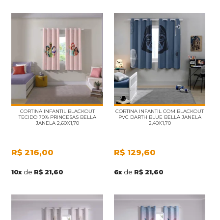
CORTINA INFANTIL BLACKOUT
CORTINA INFANTIL COM BLACKOUT
TECIDO 70% PRINCESAS BELLA
PVC DARTH BLUE BELLA JANELA
JANELA 2,60X1,70
2,40X1,70
R$
216,00
R$
129,60
10
x
de
R$ 21,60
6
x
de
R$ 21,60