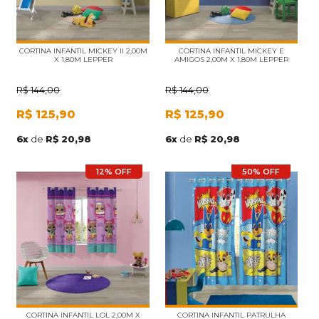
CORTINA INFANTIL MICKEY II 2,00M
CORTINA INFANTIL MICKEY E
X 1,80M LEPPER
AMIGOS 2,00M X 1,80M LEPPER
R$
144,00
R$
144,00
R$
125,90
R$
125,90
6
x
de
R$ 20,98
6
x
de
R$ 20,98
12% OFF
50% OFF
CORTINA INFANTIL LOL 2,00M X
CORTINA INFANTIL PATRULHA