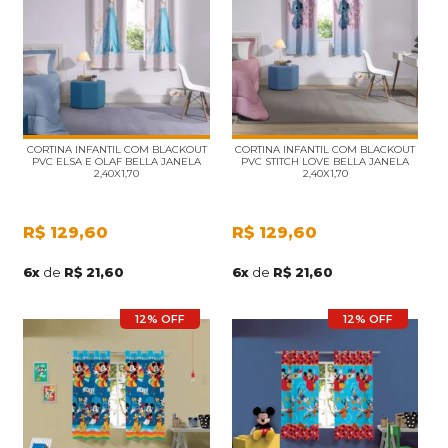
CORTINA INFANTIL COM BLACKOUT
CORTINA INFANTIL COM BLACKOUT
PVC ELSA E OLAF BELLA JANELA
PVC STITCH LOVE BELLA JANELA
2,40X1,70
2,40X1,70
R$
129,60
R$
129,60
6
x
de
R$ 21,60
6
x
de
R$ 21,60
12% OFF
12% OFF