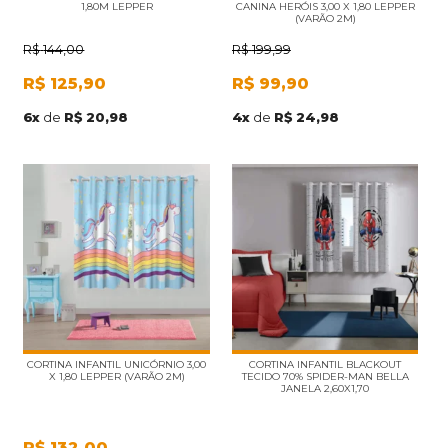
1,80M LEPPER
CANINA HERÓIS 3,00 X 1,80 LEPPER
(VARÃO 2M)
R$
144,00
R$
199,99
R$
125,90
R$
99,90
6
x
de
R$ 20,98
4
x
de
R$ 24,98
CORTINA INFANTIL UNICÓRNIO 3,00
CORTINA INFANTIL BLACKOUT
X 1,80 LEPPER (VARÃO 2M)
TECIDO 70% SPIDER-MAN BELLA
JANELA 2,60X1,70
R$
132,00