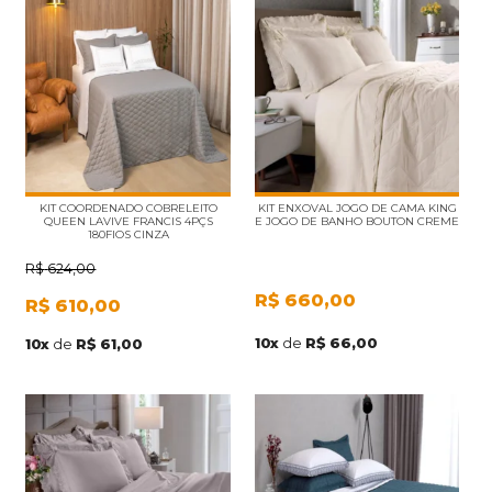
KIT COORDENADO COBRELEITO
KIT ENXOVAL JOGO DE CAMA KING
QUEEN LAVIVE FRANCIS 4PÇS
E JOGO DE BANHO BOUTON CREME
180FIOS CINZA
R$
624,00
R$
660,00
R$
610,00
10
x
de
R$ 66,00
10
x
de
R$ 61,00