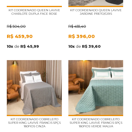
KIT COORDENADO QUEEN LAVIVE
KIT COORDENADO QUEEN LAVIVE
CHARLOTE DUPLA FACE ROSE
JARDINE PRETO/GRIS
R$
504,00
R$
455,40
R$
459,90
R$
396,00
10
x
de
R$ 45,99
10
x
de
R$ 39,60
KIT COORDENADO COBRELEITO
KIT COORDENADO COBRELEITO
SUPER KING LAVIVE FRANCIS 5PÇS
SUPER KING LAVIVE FRANCIS 5PÇS
180FIOS CINZA
180FIOS VERDE MALVA