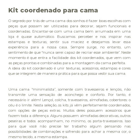
Kit coordenado para cama
O segredo por trás de uma cama dos sonhos é fazer boas escolhas com
peças que possam ser utilizadas para decorar, sejam funcionais e
coordenadas. Encantar-se com uma cama bem arrumada em uma
loja é quase automático. Buscamos perceber e nos inspirar nas
estampas e texturas; sentir sua maciez e desejamos levar essa
experiência para a nossa casa. Sempre surge, no entanto, um
sentimento de que “nunca serei capaz de recriar esse ambiente”. Neste
momento é que entra a facilidade dos kit coordenados, que vem com
as peças prontas e combinadas para a montagem da cama perfeita.
A ideia do kit coordenado é unir texturas, acessórios, estampas e cores
que se integrem de maneira prática para que possa vestir sua cama.
Uma cama “minimalista”, somente com travesseiros e lençóis, não
transmite uma sensação de aconchego e conforto. Por tanto, é
necessário ir além! Lençol, colcha, travesseiros, almofadas, cobertores: o
céu é o limite. Nesta seleção, os kits já vêm perfeitamente coordenados,
com opções de peças extras. Muitos deles possuem acessórios que
fazem toda a diferença. Alguns possuem almofadas decorativas, outros
peseiras e todos acompanham, no mínimo, os porta-travesseiros. Isso
para que você não precise ter trabalho algum pensando nas
possibilidades de combinações e sofrendo para achar a mesma cor, o
mesmo tecido, a mesma estampa.