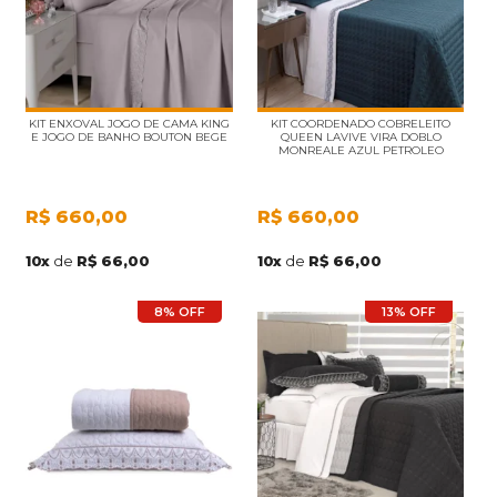
KIT ENXOVAL JOGO DE CAMA KING
KIT COORDENADO COBRELEITO
E JOGO DE BANHO BOUTON BEGE
QUEEN LAVIVE VIRA DOBLO
MONREALE AZUL PETROLEO
R$
660,00
R$
660,00
10
x
de
R$ 66,00
10
x
de
R$ 66,00
8% OFF
13% OFF