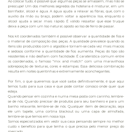
Ao colocar tudo, é possível que algumas peças se amassem, mas não se
preocupe! Um dos melhores segredos da hotelaria é misturar, em um
borrifador, álcool e água. A água ajuda a relaxar as fibras, que, com o
auxílio da mão ou braço, podem voltar a aparência lisa, enquanto o
álcool ajuda a secar mais rápido. É válido ressaltar que esse truque
deixa a peça com um liso natural, oposto ao liso de ferro de passar.
Nos kit coordenados também é possível observar a quantidade de fios e
o material de composição das peças. A qualidade prevalece quando os
itens são produzidos com o algodão e tornam-se cada vez mais macios
e sedosos conforme a quantidade de fios aumenta. Peças do tipo são
resistentes e não desfiam com facilidade. É caraterística comum entre
os coordenados, o famoso "mix and match" com uma maravilhosa
sobreposição de texturas, cores e estampas. Essa deliciosa combinação
resulta em noites quentinhas e extremamente aconchegantes.
Por fim, o que queremos que você saiba definitivamente, é que aqui
temos tudo para sua casa e que pode contar conosco onde quer que
esteja.
Quando pensar em cozinha e numa mesa posta com carinho, lembre-
se de nós. Quando precisar de produtos para seu banheiro e para um
banho relaxante, lembre-se de nós. Qualquer item de decoração, seja
ele um tapete, uma cortina blackout ou uma capa de almofada,
lembre-se que temos em nossa loja.
Somos especializados em vestir sua casa pensando sempre no melhor
custo x benefício para que tenha o que precisa pelo menor preço do
mercado.