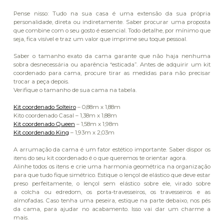
Pense nisso: Tudo na sua casa é uma extensão da sua própria
personalidade, direta ou indiretamente. Saber procurar uma proposta
que combine com o seu gosto é essencial. Todo detalhe, por mínimo que
seja, fica visível e traz um valor que imprime seu toque pessoal.
Saber o tamanho exato da cama garante que não haja nenhuma
sobra desnecessária ou aparência “esticada”. Antes de adquirir um kit
coordenado para cama, procure tirar as medidas para não precisar
trocar a peça depois.
Verifique o tamanho de sua cama na tabela.
Kit coordenado Solteiro
– 0,88m x 1,88m
Kito coordenado Casal – 1,38m x 1,88m
Kit coordenado Queen
– 1,58m x 1,98m
Kit coordenado King
– 1,93m x 2,03m
A arrumação da cama é um fator estético importante. Saber dispor os
itens do seu kit coordenado é o que queremos te orientar agora.
Alinhe todos os itens e crie uma harmonia geométrica na organização
para que tudo fique simétrico. Estique o lençol de elástico que deve estar
preso perfeitamente, o lençol sem elástico sobre ele, virado sobre
a colcha ou edredom, os porta-travesseiros, os travesseiros e as
almofadas. Caso tenha uma peseira, estique na parte debaixo, nos pés
da cama, para ajudar no acabamento. Isso vai dar um charme a
mais.