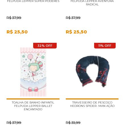
FELPUDA LEPPER SUPER PODERES
FELPUDA LEPPER AVENTURA
RADICAL
R$
37,99
R$
37,99
R$
25,50
R$
25,50
32% OFF
11% OFF
TOALHA DE BANHO INFANTIL
TRAVESSEIRO DE PESCOÇO
FELPUDA LEPPER BALLET
HEDRONS SPIDER- MAN AÇÃO
ENCANTADO
R$
37,99
R$
35,99