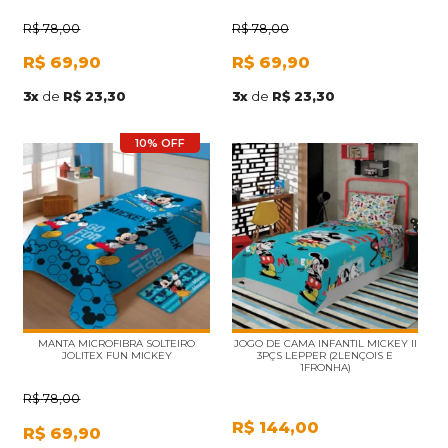
R$
78,00
R$
78,00
R$
69,90
R$
69,90
3
x
de
R$ 23,30
3
x
de
R$ 23,30
10% OFF
MANTA MICROFIBRA SOLTEIRO
JOGO DE CAMA INFANTIL MICKEY II
JOLITEX FUN MICKEY
3PÇS LEPPER (2LENÇOIS E
1FRONHA)
R$
78,00
R$
144,00
R$
69,90