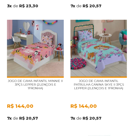
7
x
de
R$ 20,57
3
x
de
R$ 23,30
JOGO DE CAMA INFANTIL MINNIE II
JOGO DE CAMA INFANTIL
3PÇS LEPPER (2LENÇOIS E
PATRULHA CANINA SKYE II 3PÇS
1FRONHA)
LEPPER (2LENÇOIS E 1FRONHA)
R$
144,00
R$
144,00
7
x
de
R$ 20,57
7
x
de
R$ 20,57