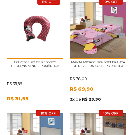
11% OFF
10% OFF
TRAVESSEIRO DE PESCOÇO
MANTA MICROFIBRA SOFT BRANCA
HEDRONS MINNIE ROMÂNTICA
DE NEVE FUN SOLTEIRO JOLITEX
R$
78,00
R$
35,99
R$
69,90
R$
31,99
3
x
de
R$ 23,30
10% OFF
10% OFF