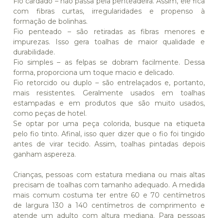
Fio cardado – não passa pela penteadeira. Assim, ele fica
com fibras curtas, irregularidades e propenso à
formação de bolinhas.
Fio penteado – são retiradas as fibras menores e
impurezas. Isso gera toalhas de maior qualidade e
durabilidade.
Fio simples – as felpas se dobram facilmente. Dessa
forma, proporciona um toque macio e delicado.
Fio retorcido ou duplo – são entrelaçados e, portanto,
mais resistentes. Geralmente usados em toalhas
estampadas e em produtos que são muito usados,
como peças de hotel.
Se optar por uma peça colorida, busque na etiqueta
pelo fio tinto. Afinal, isso quer dizer que o fio foi tingido
antes de virar tecido. Assim, toalhas pintadas depois
ganham aspereza.
Crianças, pessoas com estatura mediana ou mais altas
precisam de toalhas com tamanho adequado. A medida
mais comum costuma ter entre 60 e 70 centímetros
de largura 130 a 140 centímetros de comprimento e
atende um adulto com altura mediana. Para pessoas