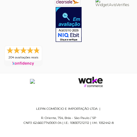
204 avaliações reais
LEPIN COMÉRCIO E IMPORTAÇÃO LTDA
|
R. Oriente, 754
,
Brás
-
São Paulo
/
SP
CNPJ: 62.660.774/0001-04
|
I.E.: 108307212112
|
I.M.: 1052442-8