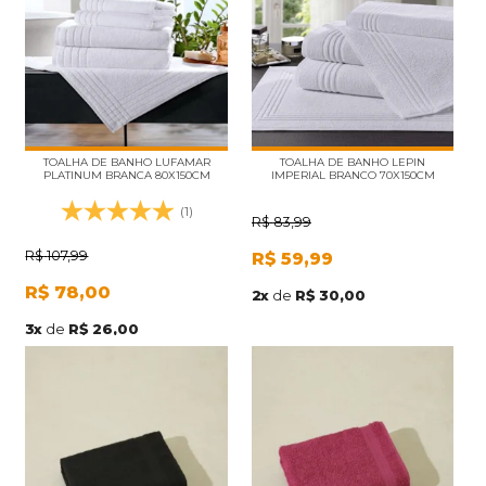
TOALHA DE BANHO LUFAMAR
TOALHA DE BANHO LEPIN
PLATINUM BRANCA 80X150CM
IMPERIAL BRANCO 70X150CM
(1)
R$
83,99
R$
107,99
R$
59,99
R$
78,00
2
x
de
R$ 30,00
3
x
de
R$ 26,00