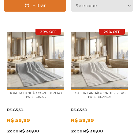
Filtrar
29% OFF
29% OFF
TOALHA BANHÃO CORTTEX ZERO
TOALHA BANHÃO CORTTEX ZERO
TWIST CINZA
TWIST BRANCA
R$
85,50
R$
85,50
R$
59,99
R$
59,99
2
x
de
R$ 30,00
2
x
de
R$ 30,00