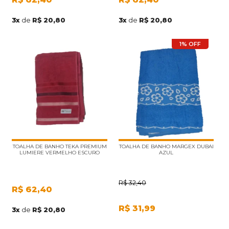
3
x
de
R$ 20,80
3
x
de
R$ 20,80
1% OFF
TOALHA DE BANHO TEKA PREMIUM
TOALHA DE BANHO MARGEX DUBAI
LUMIERE VERMELHO ESCURO
AZUL
R$
32,40
R$
62,40
R$
31,99
3
x
de
R$ 20,80