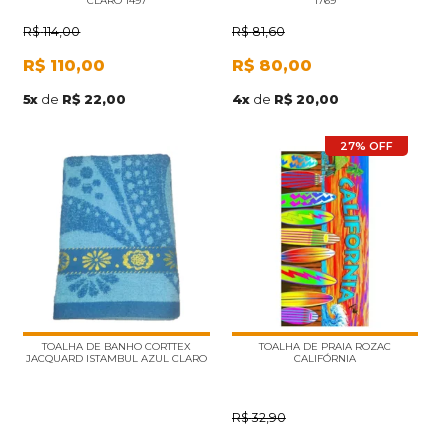
CLARO 1497
1769
R$
114,00
R$
81,60
R$
110,00
R$
80,00
5
x
de
R$ 22,00
4
x
de
R$ 20,00
27% OFF
TOALHA DE BANHO CORTTEX
TOALHA DE PRAIA ROZAC
JACQUARD ISTAMBUL AZUL CLARO
CALIFÓRNIA
R$
32,90