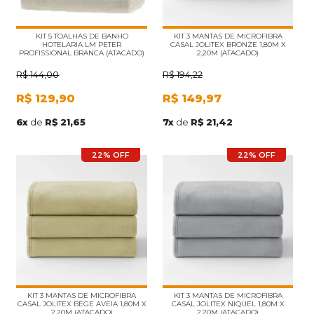
KIT 5 TOALHAS DE BANHO
KIT 3 MANTAS DE MICROFIBRA
HOTELARIA LM PETER
CASAL JOLITEX BRONZE 1,80M X
PROFISSIONAL BRANCA (ATACADO)
2,20M (ATACADO)
R$
144,00
R$
194,22
R$
129,90
R$
149,97
6
x
de
R$ 21,65
7
x
de
R$ 21,42
22% OFF
22% OFF
KIT 3 MANTAS DE MICROFIBRA
KIT 3 MANTAS DE MICROFIBRA
CASAL JOLITEX BEGE AVEIA 1,80M X
CASAL JOLITEX NIQUEL 1,80M X
2,20M (ATACADO)
2,20M (ATACADO)