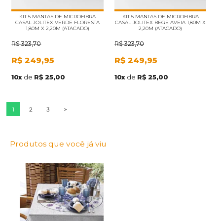
KIT 5 MANTAS DE MICROFIBRA
KIT 5 MANTAS DE MICROFIBRA
CASAL JOLITEX VERDE FLORESTA
CASAL JOLITEX BEGE AVEIA 1,80M X
1,80M X 2,20M (ATACADO)
2,20M (ATACADO)
R$
323,70
R$
323,70
R$
249,95
R$
249,95
10
x
de
R$ 25,00
10
x
de
R$ 25,00
1
2
3
>
Produtos que você já viu