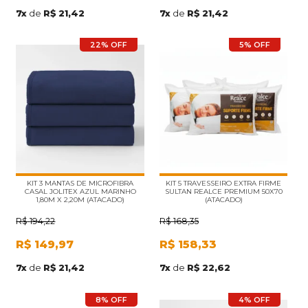
7
x
de
R$ 21,42
7
x
de
R$ 21,42
22% OFF
5% OFF
KIT 3 MANTAS DE MICROFIBRA
KIT 5 TRAVESSEIRO EXTRA FIRME
CASAL JOLITEX AZUL MARINHO
SULTAN REALCE PREMIUM 50X70
1,80M X 2,20M (ATACADO)
(ATACADO)
R$
194,22
R$
168,35
R$
149,97
R$
158,33
7
x
de
R$ 21,42
7
x
de
R$ 22,62
8% OFF
4% OFF