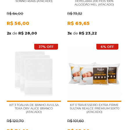
SONNO 45X65 (ATACADO)
HOTELARIA 200 FIOS 100%
ALGODÃO MEL (ATACADO)
R$
64,00
R$
73,32
R$
56,00
R$
69,65
2
x
de
R$ 28,00
3
x
de
R$ 23,22
37% OFF
6% OFF
KIT 3 TOALHA DE BANHO AVULSA
KIT 3 TRAVESSEIRO EXTRA FIRME
TEKA DRY ALICE BRANCO
SULTAN REALCE PREMIUM 50X70
(ATACADO)
(ATACADO)
R$
120,70
R$
101,60