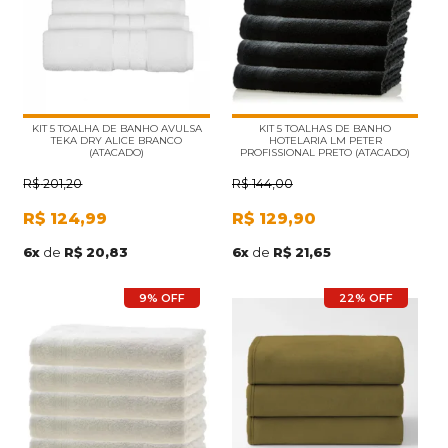
KIT 5 TOALHA DE BANHO AVULSA
KIT 5 TOALHAS DE BANHO
TEKA DRY ALICE BRANCO
HOTELARIA LM PETER
(ATACADO)
PROFISSIONAL PRETO (ATACADO)
R$
201,20
R$
144,00
R$
124,99
R$
129,90
6
x
de
R$ 20,83
6
x
de
R$ 21,65
9% OFF
22% OFF