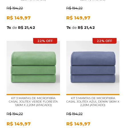
R$
194,22
R$
194,22
R$
149,97
R$
149,97
7
x
de
R$ 21,42
7
x
de
R$ 21,42
22% OFF
22% OFF
KIT 3 MANTAS DE MICROFIBRA
KIT 3 MANTAS DE MICROFIBRA
CASAL JOLITEX VERDE FLORESTA
CASAL JOLITEX AZUL DENIN 1,80M X
1,80M X 2,20M (ATACADO)
2,20M (ATACADO)
R$
194,22
R$
194,22
R$
149,97
R$
149,97