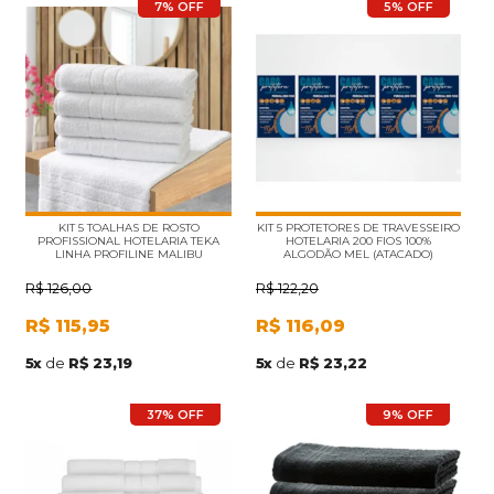
7% OFF
5% OFF
KIT 5 TOALHAS DE ROSTO
KIT 5 PROTETORES DE TRAVESSEIRO
PROFISSIONAL HOTELARIA TEKA
HOTELARIA 200 FIOS 100%
LINHA PROFILINE MALIBU
ALGODÃO MEL (ATACADO)
(ATACADO)
R$
126,00
R$
122,20
R$
115,95
R$
116,09
5
x
de
R$ 23,19
5
x
de
R$ 23,22
37% OFF
9% OFF