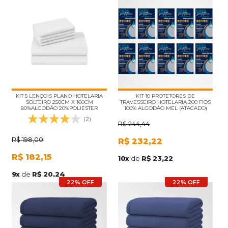
KIT 5 LENÇOIS PLANO HOTELARIA
KIT 10 PROTETORES DE
SOLTEIRO 250CM X 160CM
TRAVESSEIRO HOTELARIA 200 FIOS
80%ALGODÃO 20%POLIESTER
100% ALGODÃO MEL (ATACADO)
(ATACADO)
(2)
R$
244,44
R$
198,00
R$
232,22
R$
182,15
10
x
de
R$ 23,22
9
x
de
R$ 20,24
22% OFF
22% OFF