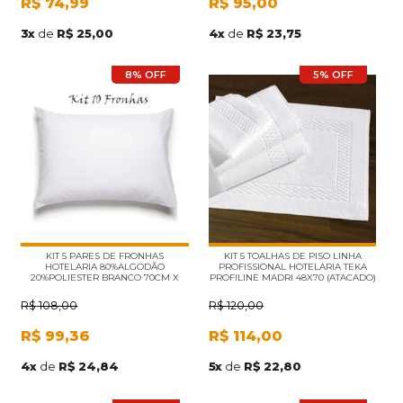
R$
74,99
R$
95,00
3
x
de
R$ 25,00
4
x
de
R$ 23,75
8% OFF
5% OFF
KIT 5 PARES DE FRONHAS
KIT 5 TOALHAS DE PISO LINHA
HOTELARIA 80%ALGODÃO
PROFISSIONAL HOTELARIA TEKA
20%POLIESTER BRANCO 70CM X
PROFILINE MADRI 48X70 (ATACADO)
50CM (ATACADO)
R$
108,00
R$
120,00
R$
99,36
R$
114,00
4
x
de
R$ 24,84
5
x
de
R$ 22,80