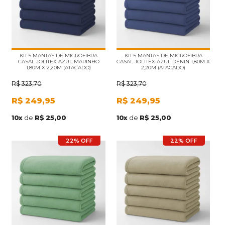
KIT 5 MANTAS DE MICROFIBRA
KIT 5 MANTAS DE MICROFIBRA
CASAL JOLITEX AZUL MARINHO
CASAL JOLITEX AZUL DENIN 1,80M X
1,80M X 2,20M (ATACADO)
2,20M (ATACADO)
R$
323,70
R$
323,70
R$
249,95
R$
249,95
10
x
de
R$ 25,00
10
x
de
R$ 25,00
22% OFF
22% OFF