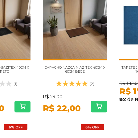
IAZITEX 40CM X
CAPACHO NAZCA NIAZITEX 40CM X
TAPETE J
PRETO
60CM BEGE
1
R$
192,
(1)
(2)
R$
1
R$
24,00
8
x
de
R
0
R$
22,00
6% OFF
6% OFF