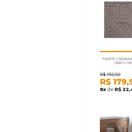
TAPETE J SERRAN
1,00M X 1,
R$
192,00
R$
179,
8
x
de
R$ 22,