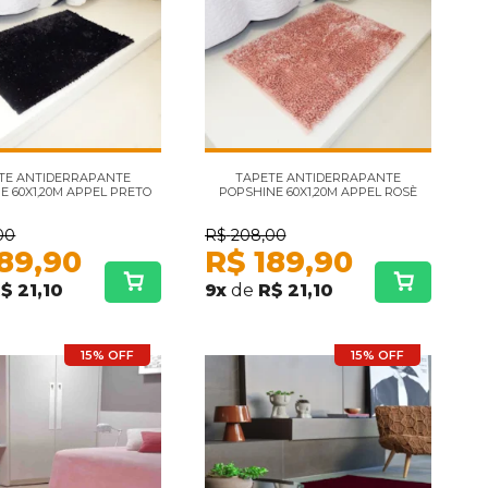
TE ANTIDERRAPANTE
TAPETE ANTIDERRAPANTE
E 60X1,20M APPEL PRETO
POPSHINE 60X1,20M APPEL ROSÈ
00
R$
208,00
89,90
R$
189,90
$ 21,10
9
x
de
R$ 21,10
15% OFF
15% OFF