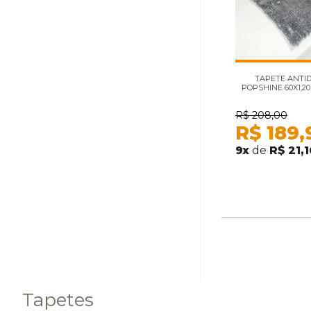
TAPETE ANTI
POPSHINE 60X1,2
R$
208,00
R$
189,
9
x
de
R$ 21,
Tapetes