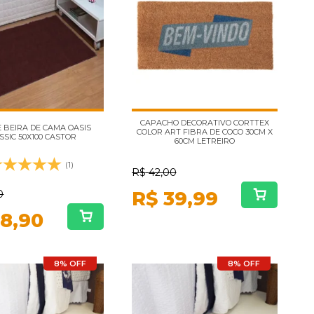
CAPACHO DECORATIVO CORTTEX
 BEIRA DE CAMA OASIS
COLOR ART FIBRA DE COCO 30CM X
SSIC 50X100 CASTOR
60CM LETREIRO
(1)
R$
42,00
R$
39,99
0
8,90
8% OFF
8% OFF