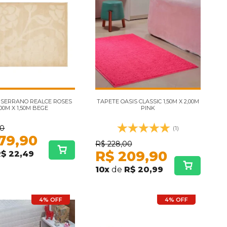
 SERRANO REALCE ROSES
TAPETE OASIS CLASSIC 1,50M X 2,00M
,00M X 1,50M BEGE
PINK
00
(1)
79,90
R$
228,00
R$
209,90
$ 22,49
10
x
de
R$ 20,99
4% OFF
4% OFF