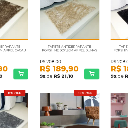
DERRAPANTE
TAPETE ANTIDERRAPANTE
TAPE
0M APPEL CACAU
POPSHINE 60X1,20M APPEL DUNAS
POPSHIN
R$
208,00
R$
208,
90
R$
189,90
R$
1
10
9
x
de
R$ 21,10
9
x
de
R
8% OFF
15% OFF