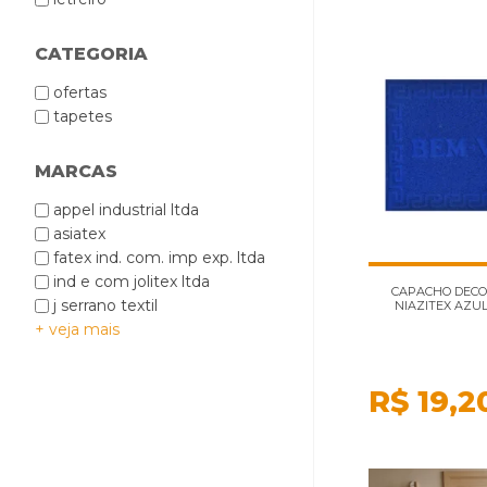
CATEGORIA
ofertas
tapetes
MARCAS
appel industrial ltda
asiatex
fatex ind. com. imp exp. ltda
ind e com jolitex ltda
CAPACHO DECO
j serrano textil
NIAZITEX AZUL
+ veja mais
R$
19,2