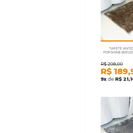
TAPETE ANTI
POPSHINE 60X1,2
R$
208,00
R$
189,
9
x
de
R$ 21,