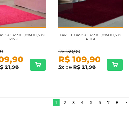
SIS CLASSIC 1,00M X 1,50M
TAPETE OASIS CLASSIC 1,00M X 1,50M
PINK
RUBI
00
R$
130,00
09,90
R$
109,90
$ 21,98
5
x
de
R$ 21,98
1
2
3
4
5
6
7
8
>