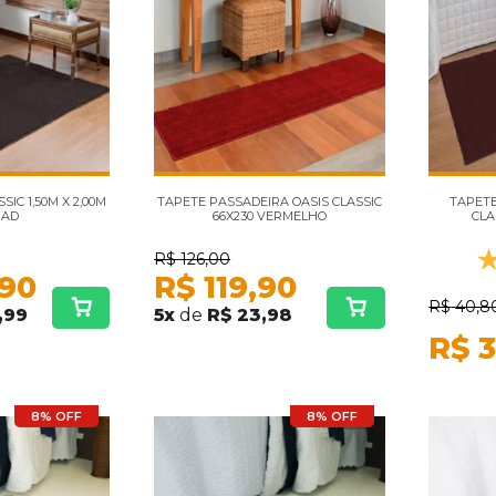
SIC 1,50M X 2,00M
TAPETE PASSADEIRA OASIS CLASSIC
TAPETE
AD
66X230 VERMELHO
CLA
R$
126,00
,90
R$
119,90
R$
40,8
,99
5
x
de
R$ 23,98
R$
3
8% OFF
8% OFF