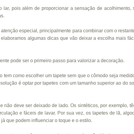
 lar, pois além de proporcionar a sensação de acolhimento,
as.
 atenção especial, principalmente para combinar com o restan
elaboramos algumas dicas que vão deixar a escolha mais fácil.
iente pode ser o primeiro passo para valorizar a decoração.
ão tem como escolher um tapete sem que o cômodo seja medido,
solução é optar por tapetes com um tamanho superior ao do sof
 não deve ser deixado de lado. Os sintéticos, por exemplo, t
irculação e fáceis de lavar. Por sua vez, os tapetes de lã, a
á que podem influenciar o toque e o estilo.