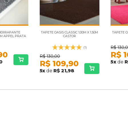
DERRAPANTE
TAPETE OASIS CLASSIC 1,00M X 1,50M
TAPETE OA
0M APPEL PRATA
CASTOR
R$
130,
(1)
90
R$
1
R$
130,00
R$
109,90
10
5
x
de
R
5
x
de
R$ 21,98