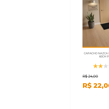
CAPACHO NAZCA N
60CM 
R$
24,00
R$
22,0