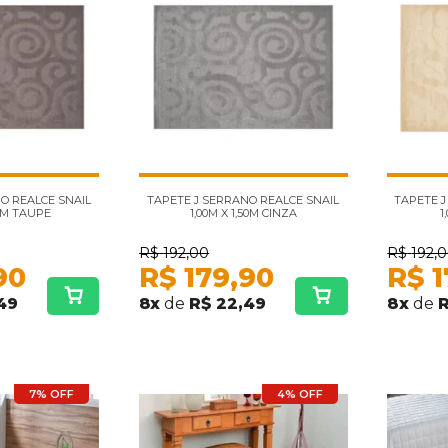
O REALCE SNAIL
TAPETE J SERRANO REALCE SNAIL
TAPETE J
50M TAUPE
1,00M X 1,50M CINZA
1
R$
192,00
R$
192,
90
R$
179,90
R$
1
49
8
x
de
R$ 22,49
8
x
de
R
7% OFF
4% OFF