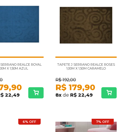
 SERRANO REALCE ROYAL
TAPETE J SERRANO REALCE ROSES
,00M X 1,50M AZUL
1,00M X 1,50M CARAMELO
00
R$
192,00
79,90
R$
179,90
$ 22,49
8
x
de
R$ 22,49
6% OFF
7% OFF