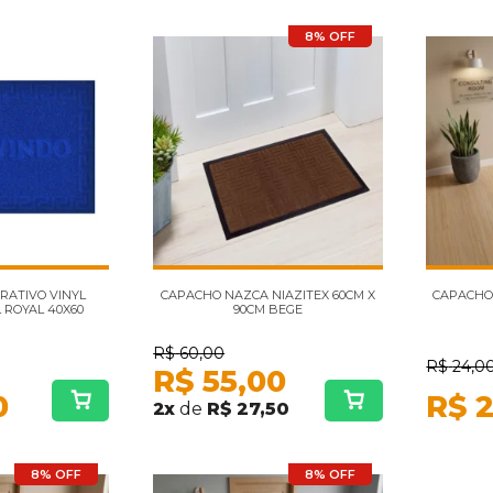
8% OFF
RATIVO VINYL
CAPACHO NAZCA NIAZITEX 60CM X
CAPACHO 
 ROYAL 40X60
90CM BEGE
R$
60,00
R$
24,0
R$
55,00
0
R$
2
2
x
de
R$ 27,50
8% OFF
8% OFF