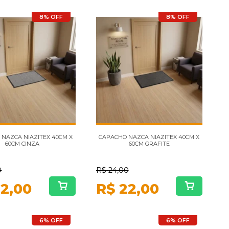
8% OFF
8% OFF
NAZCA NIAZITEX 40CM X
CAPACHO NAZCA NIAZITEX 40CM X
60CM CINZA
60CM GRAFITE
0
R$
24,00
2,00
R$
22,00
6% OFF
6% OFF