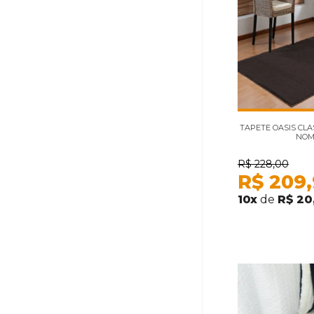
TAPETE OASIS CLAS
NOM
R$
228,00
R$
209
10
x
de
R$ 20