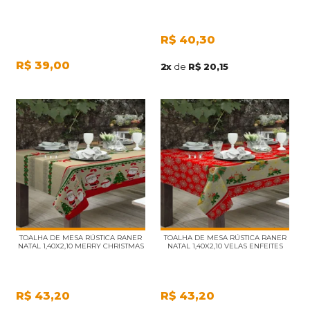
R$
40,30
R$
39,00
2
x
de
R$ 20,15
TOALHA DE MESA RÚSTICA RANER
TOALHA DE MESA RÚSTICA RANER
NATAL 1,40X2,10 MERRY CHRISTMAS
NATAL 1,40X2,10 VELAS ENFEITES
R$
43,20
R$
43,20