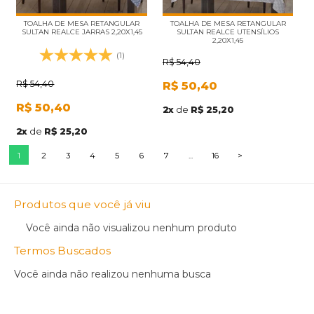
TOALHA DE MESA RETANGULAR
TOALHA DE MESA RETANGULAR
SULTAN REALCE JARRAS 2,20X1,45
SULTAN REALCE UTENSÍLIOS
2,20X1,45
(1)
R$
54,40
R$
54,40
R$
50,40
R$
50,40
2
x
de
R$ 25,20
2
x
de
R$ 25,20
1
2
3
4
5
6
7
...
16
>
Produtos que você já viu
Você ainda não visualizou nenhum produto
Termos Buscados
Você ainda não realizou nenhuma busca