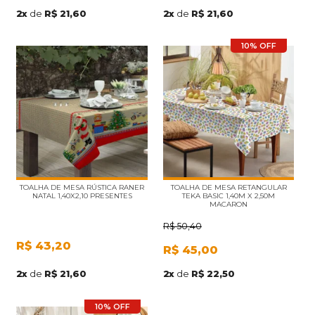
2
x
de
R$ 21,60
2
x
de
R$ 21,60
10% OFF
TOALHA DE MESA RÚSTICA RANER
TOALHA DE MESA RETANGULAR
NATAL 1,40X2,10 PRESENTES
TEKA BASIC 1,40M X 2,50M
MACARON
R$
50,40
R$
43,20
R$
45,00
2
x
de
R$ 21,60
2
x
de
R$ 22,50
10% OFF