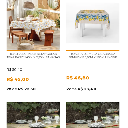
TOALHA DE MESA RETANGULAR
TOALHA DE MESA QUADRADA
TEKA BASIC 1,40M X 2,50M BANANAS
STMHOME 1,50M X 1,50M LIMONE
R$
50,40
R$
46,80
R$
45,00
2
x
de
R$ 23,40
2
x
de
R$ 22,50