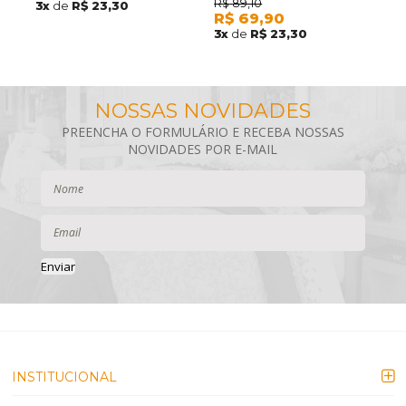
R$
89,10
3
x
de
R$ 23,30
3
R$
69,90
3
x
de
R$ 23,30
Enviar
INSTITUCIONAL