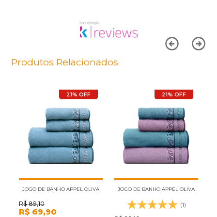
Produtos Relacionados
21% OFF
21% OFF
JOGO DE BANHO APPEL OLIVA
JOGO DE BANHO APPEL OLIVA
J
4PÇS AZUL STAR (2 BANHO + 2
4PÇS AZUL STAR E ORQUÍDEA (2
4P
R$
89,10
R
(1)
R$
69,90
R
ROSTO)
BANHO + 2 ROSTO)