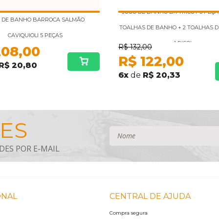
JOGO DE BANHO LM TRICOT 5 PEÇAS
 DE BANHO BARROCA SALMÃO
TOALHAS DE BANHO + 2 TOALHAS D
CAVIQUIOLI 5 PEÇAS
1 PISO)
R$
132,00
208,00
R$
122,00
R$ 20,80
6
x
de
R$ 20,33
ONAL
CENTRAL DE AJUDA
Compra segura