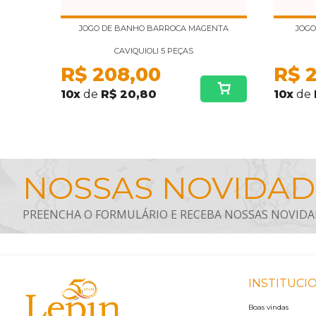
JOGO DE BANHO BARROCA MAGENTA
JOGO
CAVIQUIOLI 5 PEÇAS
R$
208,00
R$
10
x
de
R$ 20,80
10
x
de
INSTITUCI
Boas vindas