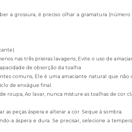
aber a grossura, é preciso olhar a gramatura (núme
.
cante)
nos nas três prieiras lavagens, Evite o uso de amacia
xapacidade de obsorção da toalha
ciantes comuns, Ele é uma amaciante natural que nã
ciclo de enxágue final.
e roupa, Ao lavar, nunca misture as toalhas de cor cl
nar as peças áspera e alterar a cor. Seque à sombra.
rnando-a áspera e dura. Se precisar, selecione a temp