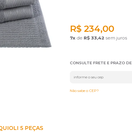
R$ 234,00
7
x
de
R$ 33,42
sem juros
CONSULTE FRETE E PRAZO D
Não sabe o CEP?
UIOLI 5 PEÇAS