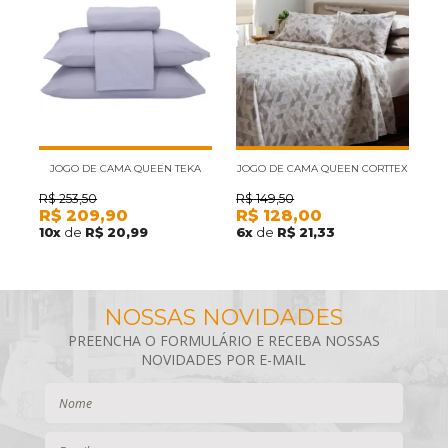
JOGO DE CAMA QUEEN TEKA
JOGO DE CAMA QUEEN CORTTEX
J
DIAMANTE LILAS 150 FIOS 4
DUE GEOMÉTRICO BEGE 4 PÇS (
L
R$
253,50
R$
149,50
R
R$
209,90
R$
128,00
R
PEÇAS (2 LENÇOIS E 2 FRONHAS)
2 LENÇOIS E 2 FRONHA)
10
x
de
R$ 20,99
6
x
de
R$ 21,33
1