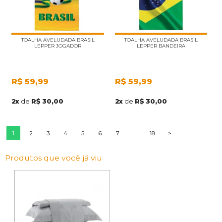
TOALHA AVELUDADA BRASIL
TOALHA AVELUDADA BRASIL
LEPPER JOGADOR
LEPPER BANDEIRA
R$
59,99
R$
59,99
2
x
de
R$ 30,00
2
x
de
R$ 30,00
1
2
3
4
5
6
7
...
18
>
Produtos que você já viu