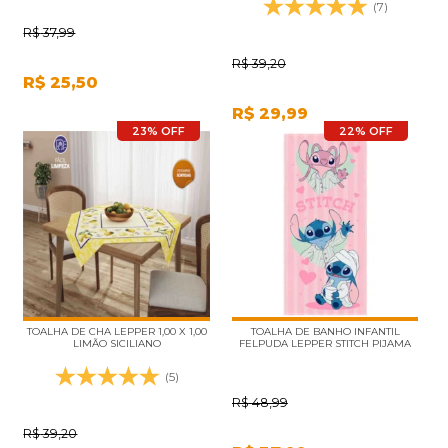
(7)
R$
37,99
R$
39,20
R$
25,50
R$
29,99
23% OFF
22% OFF
TOALHA DE CHA LEPPER 1,00 X 1,00
TOALHA DE BANHO INFANTIL
LIMÃO SICILIANO
FELPUDA LEPPER STITCH PIJAMA
(5)
R$
48,99
R$
39,20