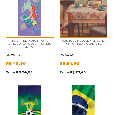
TOALHA DE PRAIA INFANTIL
TOALHA DE MESA LEPPER SUPER
AVELUDADA PEQUENA SEREIA
PRÁTICA 1,40X1,40 CANTEIRO
LEPPER
R$
65,00
R$
60,00
R$
49,90
R$
54,90
2
x
de
R$ 24,95
2
x
de
R$ 27,45