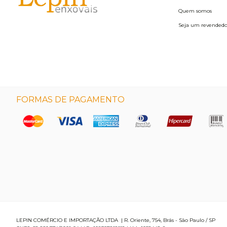
Quem somos
Seja um revendedo
FORMAS DE PAGAMENTO
LEPIN COMÉRCIO E IMPORTAÇÃO LTDA
|
R. Oriente, 754
,
Brás
-
São Paulo
/
SP