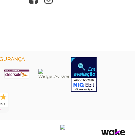
EGURANÇA
eais