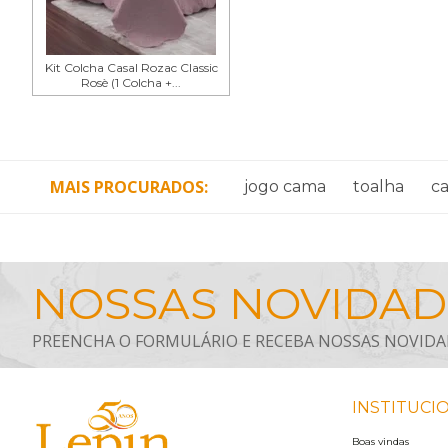
Kit Colcha Casal Rozac Classic
Rosè (1 Colcha +...
MAIS PROCURADOS
jogo cama
toalha
c
INSTITUCI
Boas vindas