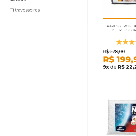
travesseiros
TRAVESSEIRO FIB
MEL PLUS SU
R$
228,00
R$
199,
9
x
de
R$ 22,