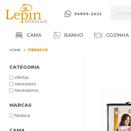
94809-2422
CAMA
BANHO
COZINHA
HOME
FIBRASCA
CATEGORIA
ofertas
travesseiro
travesseiros
MARCAS
fibrasca
CAMA