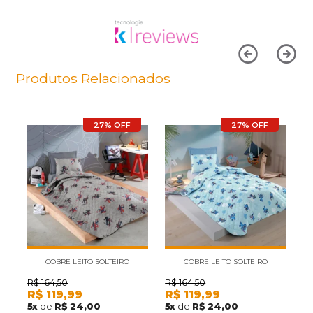
Produtos Relacionados
27% OFF
27% OFF
COBRE LEITO SOLTEIRO
COBRE LEITO SOLTEIRO
HEDRONS DISNEY SPIDER-MAN
HEDRONS DISNEY STITCH
HE
R$
164,50
R$
164,50
R
R$
119,99
R$
119,99
R
1,60 X 2,35 ( NÃO ACOMPANHA
FOLHAS 1,60 X 2,35 ( NÃO
5
x
de
R$ 24,00
5
x
de
R$ 24,00
1