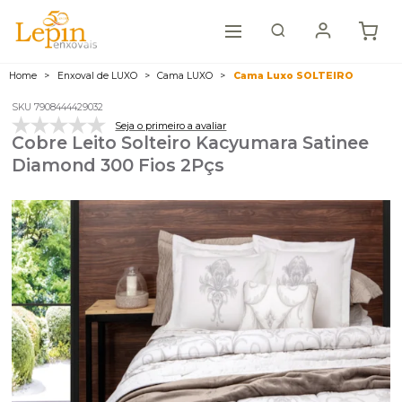
Home
Enxoval de LUXO
Cama LUXO
Cama Luxo SOLTEIRO
SKU 7908444429032
Seja o primeiro a avaliar
Cobre Leito Solteiro Kacyumara Satinee
Diamond 300 Fios 2Pçs