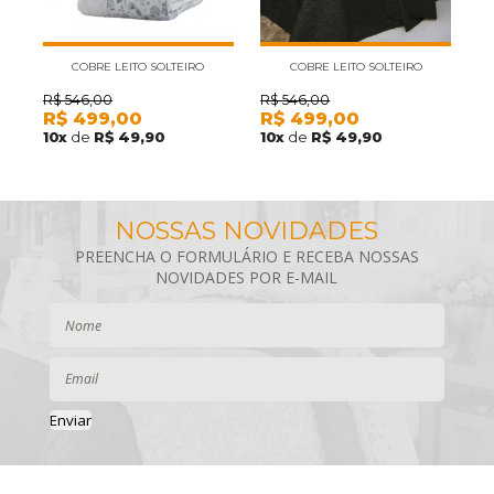
COBRE LEITO SOLTEIRO
COBRE LEITO SOLTEIRO
KACYUMARA SATINEE BLUEVEL
KACYUMARA SATINEE PRETO 300
K
R$
546,00
R$
546,00
R
R$
499,00
R$
499,00
R
300 FIOS 2PÇS
FIOS 2PÇS
10
x
de
R$ 49,90
10
x
de
R$ 49,90
1
Enviar