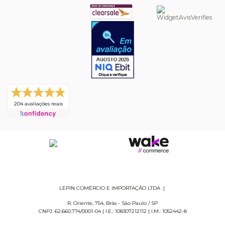
204 avaliações reais
LEPIN COMÉRCIO E IMPORTAÇÃO LTDA
|
R. Oriente, 754
,
Brás
-
São Paulo
/
SP
CNPJ: 62.660.774/0001-04
|
I.E.: 108307212112
|
I.M.: 1052442-8