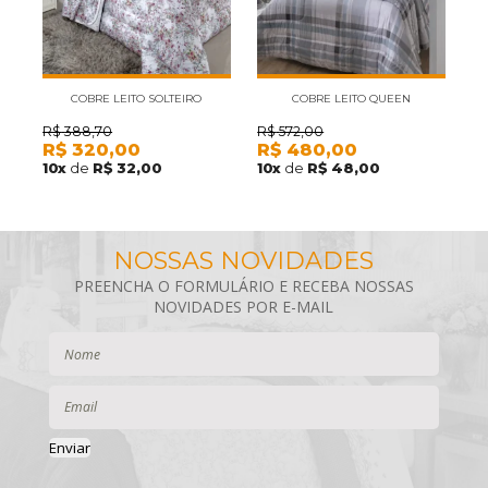
COBRE LEITO SOLTEIRO
COBRE LEITO QUEEN
KACYUMARA VIDA BELA ELOISE
KACYUMARA VIDA BELA DARV
K
R$
388,70
R$
572,00
R
R$
320,00
R$
480,00
R
200 FIOS 2 PEÇAS
200 FIOS 3 PÇS
10
x
de
R$ 32,00
10
x
de
R$ 48,00
1
Enviar