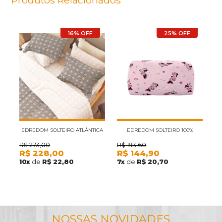
Produtos Relacionados
16% OFF
25% OFF
EDREDOM SOLTEIRO ATLÂNTICA
EDREDOM SOLTEIRO 100%
SOFISTICATA CONECTION
POLIÉSTER DISNEY HEDRONS
R$
273,00
R$
193,60
R
R$
228,00
R$
144,90
R
MINNIE DANCE ROTATIVO
S
10
x
de
R$ 22,80
7
x
de
R$ 20,70
7
160X240