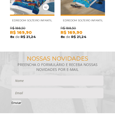
EDREDOM SOLTEIRO INFANTIL
EDREDOM SOLTEIRO INFANTIL
DUPLA-FACE MICROFIBRA
LIGA DA JUSTIÇA II MICROFIBRA
R$
188,50
R$
188,50
R
R$
169,90
R$
169,90
R
MICKEY SOBRE RODAS LEPPER
LEPPER
S
8
x
de
R$ 21,24
8
x
de
R$ 21,24
7
Enviar