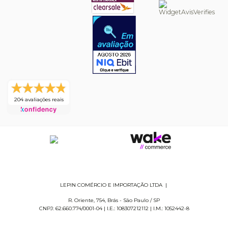
204 avaliações reais
LEPIN COMÉRCIO E IMPORTAÇÃO LTDA
|
R. Oriente, 754
,
Brás
-
São Paulo
/
SP
CNPJ: 62.660.774/0001-04
|
I.E.: 108307212112
|
I.M.: 1052442-8