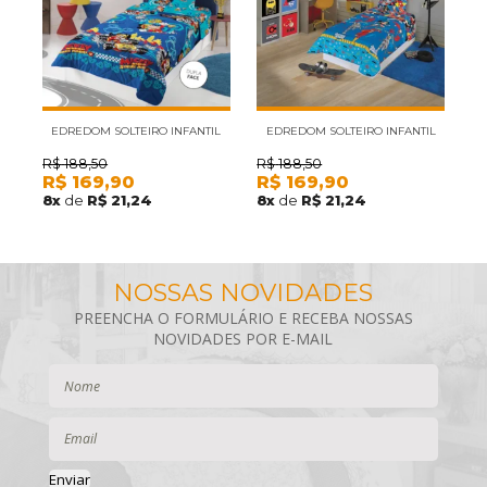
EDREDOM SOLTEIRO INFANTIL
EDREDOM SOLTEIRO INFANTIL
E
DUPLA-FACE MICROFIBRA
LIGA DA JUSTIÇA II MICROFIBRA
R$
188,50
R$
188,50
R
R$
169,90
R$
169,90
R
MICKEY SOBRE RODAS LEPPER
LEPPER
8
x
de
R$ 21,24
8
x
de
R$ 21,24
8
Enviar