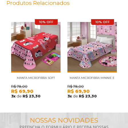
Produtos Relacionados
10% OFF
10% OFF
MANTA MICROFIBRA SOFT
MANTA MICROFIBRA MINNIE E
MINNIE FUN SOLTEIRO JOLITEX
MARGARIDA DISNEY SOLTEIRO
R$
78,00
R$
78,00
R
R$
69,90
R$
69,90
R
JOLITEX
3
x
de
R$ 23,30
3
x
de
R$ 23,30
3