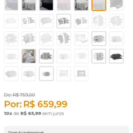
R$ 759,00
R$ 659,99
10
x
de
R$ 65,99
sem juros
Produto Indisponível