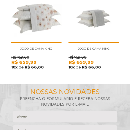
JOGO DE CAMA KING
JOGO DE CAMA KING
KACYUMARA SATINEE ALICY 4
KACYUMARA SATINEE ARTIE 4
K
R$
759,00
R$
759,00
R
R$
659,99
R$
659,99
R
PEÇAS 300 FIOS
PEÇAS 300 FIOS
10
x
de
R$ 66,00
10
x
de
R$ 66,00
1