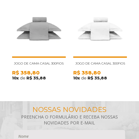
JOGO DE CAMA CASAL 300FIOS
JOGO DE CAMA CASAL 300FIOS
R$
358,80
R$
358,80
R
100%ALGODÃO APPEL TRECCENTI
100%ALGODÃO APPEL TRECCENTI
10
10
x
de
R$ 35,88
10
x
de
R$ 35,88
1
CINZA 4PÇS
BRANCO 4PÇS