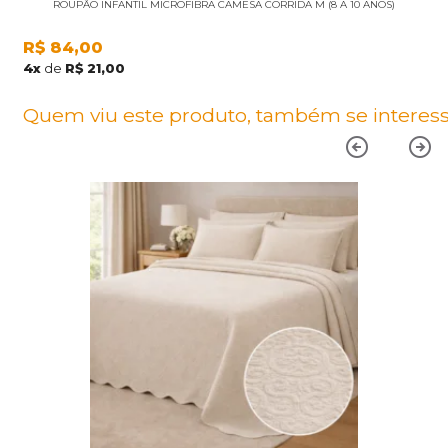
ROUPÃO INFANTIL MICROFIBRA CAMESA CORRIDA M (8 A 10 ANOS)
R$
84,00
4
x
de
R$
21,00
Quem viu este produto, também se interess