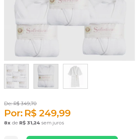
R$ 349,70
R$ 249,99
8
x
de
R$ 31,24
sem juros