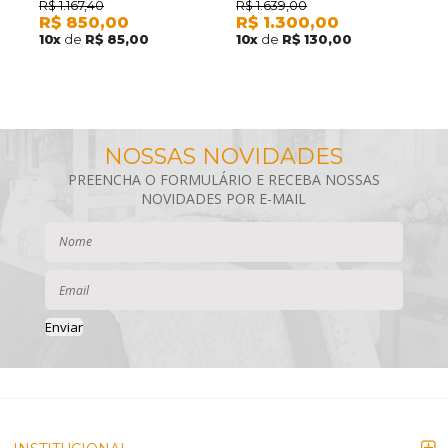
R
GÊNOVA SOLTEIRO 100%
GÊNOVA CASAL 100% ALGODÃO
R$
1.167,40
R$
1.639,00
R$
850,00
R$
1.300,00
7
ALGODÃO BRANCO 1,60M X
BRANCO (ATACADO)
10
x
de
R$ 85,00
10
x
de
R$ 130,00
2,20M (ATACADO)
Enviar