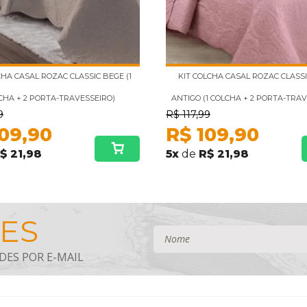
CHA CASAL ROZAC CLASSIC BEGE (1
KIT COLCHA CASAL ROZAC CLASS
CHA + 2 PORTA-TRAVESSEIRO)
ANTIGO (1 COLCHA + 2 PORTA-TRAV
9
R$
117,99
109,90
R$
109,90
$ 21,98
5
x
de
R$ 21,98