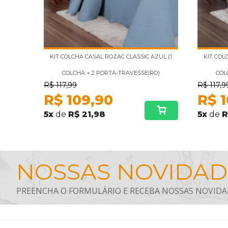
KIT COLCHA CASAL ROZAC CLASSIC AZUL (1
KIT COL
COLCHA + 2 PORTA-TRAVESSEIRO)
COL
R$
117,99
R$
117,9
R$
109,90
R$
5
x
de
R$ 21,98
5
x
de
R