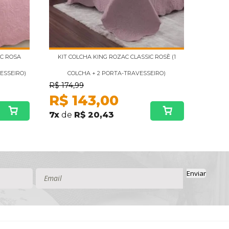
IC ROSA
KIT COLCHA KING ROZAC CLASSIC ROSÈ (1
KIT CO
ESSEIRO)
COLCHA + 2 PORTA-TRAVESSEIRO)
CO
R$
174,99
R$
145
R$
143,00
R$
7
x
de
R$ 20,43
6
x
de
Enviar