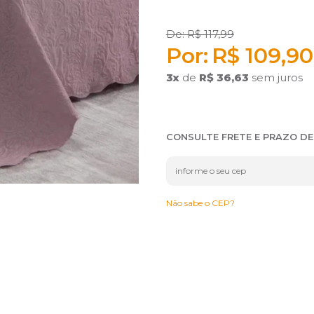
R$ 117,99
R$ 109,90
3
x
de
R$ 36,63
sem juros
CONSULTE FRETE E PRAZO D
Não sabe o CEP?