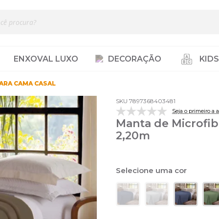
ENXOVAL LUXO
DECORAÇÃO
KIDS
ARA CAMA CASAL
SKU 7897368403481
Seja o primeiro a a
Manta de Microfibr
2,20m