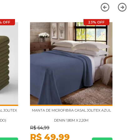
% OFF
23% OFF
L JOLITEX
MANTA DE MICROFIBRA CASAL JOLITEX AZUL
MANTA 
ADO)
DENIN 1,80M X 2,20M
R$
64,99
R$
64,
R$
49,99
R$