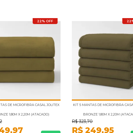
22% OFF
22
NTAS DE MICROFIBRA CASAL JOLITEX
KIT 5 MANTAS DE MICROFIBRA CASA
NZE 1,80M X 2,20M (ATACADO)
BRONZE 1,80M X 2,20M (ATAC
2
R$
323,70
149,97
R$
249,95