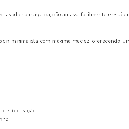
ser lavada na máquina, não amassa facilmente e está 
ign minimalista com máxima maciez, oferecendo u
o de decoração
anho