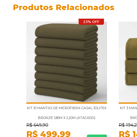
Produtos Relacionados
23% OFF
KIT 10 MANTAS DE MICROFIBRA CASAL JOLITEX
KIT 3 MA
BRONZE 1,80M X 2,20M (ATACADO)
BRO
R$
649,90
R$
194,2
R$
499,99
R$