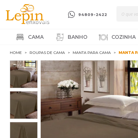
94809-2422
CAMA
BANHO
COZINHA
HOME
ROUPAS DE CAMA
MANTA PARA CAMA
MANTA P