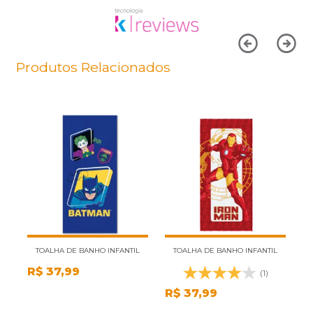
Produtos Relacionados
TOALHA DE BANHO INFANTIL
TOALHA DE BANHO INFANTIL
R$
37,99
FELPUDA LEPPER BATMAN X
FELPUDA LEPPER AVENGERS
R
(1)
R
CORINGA
COR: ESTAMPA 5
R$
37,99