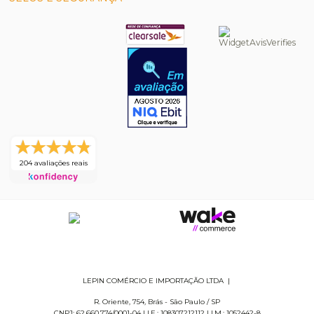
204 avaliações reais
LEPIN COMÉRCIO E IMPORTAÇÃO LTDA
|
R. Oriente, 754
,
Brás
-
São Paulo
/
SP
CNPJ: 62.660.774/0001-04
|
I.E.: 108307212112
|
I.M.: 1052442-8