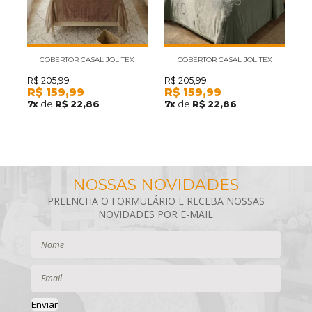
COBERTOR CASAL JOLITEX
COBERTOR CASAL JOLITEX
INNOVE ALCIONE MARROM
INNOVE AQUILA VERDE
R$
205,99
R$
205,99
R
R$
159,99
R$
159,99
R
7
x
de
R$ 22,86
7
x
de
R$ 22,86
7
Enviar