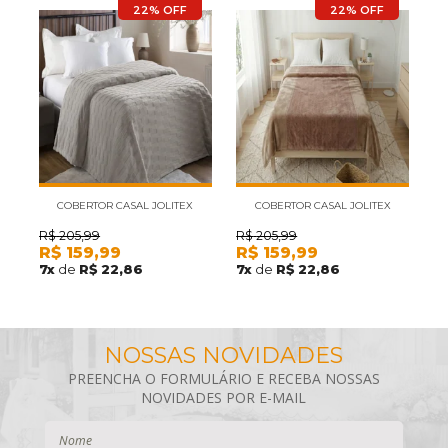
22% OFF
22% OFF
COBERTOR CASAL JOLITEX
COBERTOR CASAL JOLITEX
INNOVE REPS BEGE
INNOVE ALCIONE MARROM
R$
205,99
R$
205,99
R
R$
159,99
R$
159,99
R
7
x
de
R$ 22,86
7
x
de
R$ 22,86
7