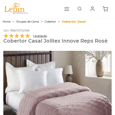
Home
Roupas de Cama
Cobertor
Cobertor Casal
SKU 7896176752958
1 avaliação
Cobertor Casal Jolitex Innove Reps Rosè