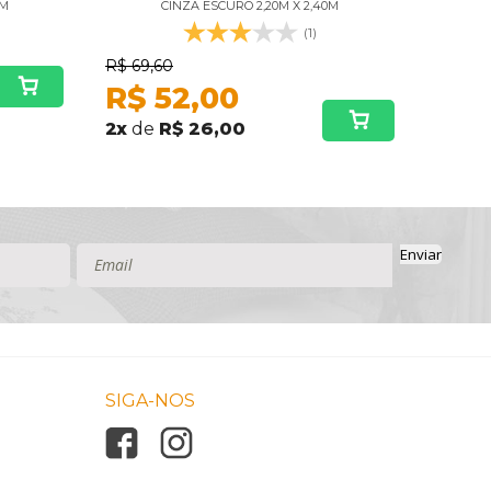
0M
CINZA ESCURO 2,20M X 2,40M
(1)
R$
69,60
R$
69,
R$
52,00
R$
2
x
de
R$ 26,00
2
x
de
Enviar
SIGA-NOS