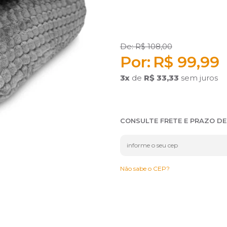
R$ 108,00
R$ 99,99
3
x
de
R$ 33,33
sem juros
CONSULTE FRETE E PRAZO D
Não sabe o CEP?