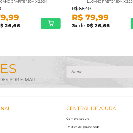
GANO GRAFITE 1,80M X 2,20M
LUGANO PRETO 1,80M X 2,2
0
R$
86,40
79,99
R$
79,99
$ 26,66
3
x
de
R$ 26,66
ONAL
CENTRAL DE AJUDA
Compra segura
Política de privacidade