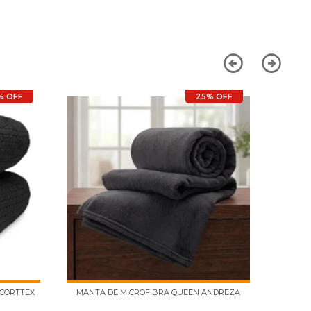
% OFF
25% OFF
 CORTTEX
MANTA DE MICROFIBRA QUEEN ANDREZA
MANTA