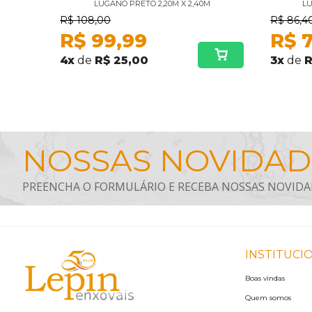
LUGANO PRETO 2,20M X 2,40M
LU
R$
108,00
R$
86,4
R$
99,99
R$
4
x
de
R$ 25,00
3
x
de
R
INSTITUCI
Boas vindas
Quem somos