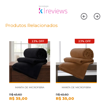
Produtos Relacionados
23% OFF
23% OFF
MANTA DE MICROFIBRA
MANTA DE MICROFIBRA
SOLTEIRO ANDREZA PRETO 1,50M
SOLTEIRO ANDREZA LARANJA
R$
45,60
R$
45,60
R
R$
35,00
R$
35,00
R
X 2,20M
DAMASCO 1,50M X 2,20M