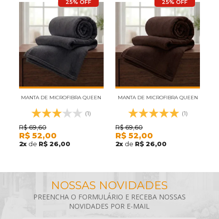
25% OFF
25% OFF
MANTA DE MICROFIBRA QUEEN
MANTA DE MICROFIBRA QUEEN
M
ANDREZA CINZA ESCURO 2,20M
ANDREZA MARROM 2,20M X
R
(1)
(1)
R
X 2,40M
2,40M
R$
69,60
R$
69,60
2
R$
52,00
R$
52,00
2
x
de
R$ 26,00
2
x
de
R$ 26,00