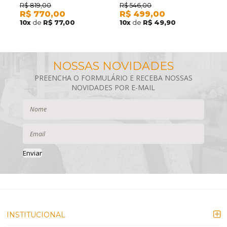
KACYUMARA SATINÉE KOSS 300
KACYUMARA SATINÉE DELTA 300
K
R$
819,00
R$
546,00
R
R$
770,00
R$
499,00
R
FIOS 3 PEÇAS
FIOS 2 PEÇAS
10
x
de
R$ 77,00
10
x
de
R$ 49,90
1
Enviar
INSTITUCIONAL