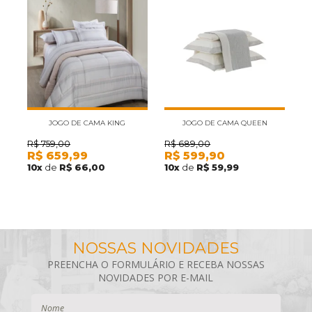
JOGO DE CAMA KING
JOGO DE CAMA QUEEN
KACYUMARA SATINEE NUOVA 4
KACYUMARA SATINEE ARTIE 4
K
R$
759,00
R$
689,00
R
R$
659,99
R$
599,90
R
PEÇAS 300 FIOS
PEÇAS 300 FIOS
10
x
de
R$ 66,00
10
x
de
R$ 59,99
1