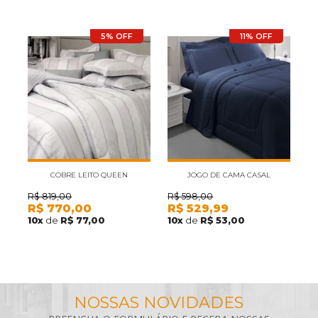
5% OFF
11% OFF
COBRE LEITO QUEEN
JOGO DE CAMA CASAL
KACYUMARA SATINÉE KOSS 300
KACYUMARA SATINÉE AZUL
K
R$
819,00
R$
598,00
R
R$
770,00
R$
529,99
R
FIOS 3 PEÇAS
MARINHO 4 PEÇAS 300 FIOS
10
x
de
R$ 77,00
10
x
de
R$ 53,00
1