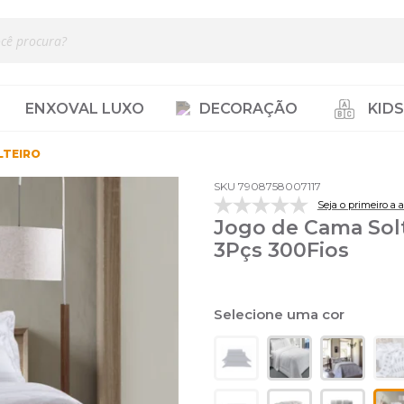
ENXOVAL LUXO
DECORAÇÃO
KIDS
LTEIRO
SKU 7908758007117
Seja o primeiro a a
Jogo de Cama Sol
3Pçs 300Fios