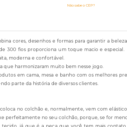
Não sabe o CEP?
ina cores, desenhos e formas para garantir a belez
e 300 fios proporciona um toque macio e especial. 
nita, moderna e confortável.
nza que harmonizaram muito bem nesse jogo.
rodutos em cama, mesa e banho com os melhores pre
o parte da história de diversos clientes.
coloca no colchão e, normalmente, vem com elástico 
 perfeitamente no seu colchão, porque, se for menor o
do tecido, já que é a peça que você tem mais conta