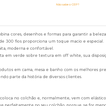
Não sabe o CEP?
ina cores, desenhos e formas para garantir a belez
e 300 fios proporciona um toque macio e especial. 
nita, moderna e confortável.
a em verde sobre textura em off white, sua dispo
rodutos em cama, mesa e banho com os melhores pre
o parte da história de diversos clientes.
coloca no colchão e, normalmente, vem com elástico 
 perfeitamente no seu colchão, porque, se for menor o