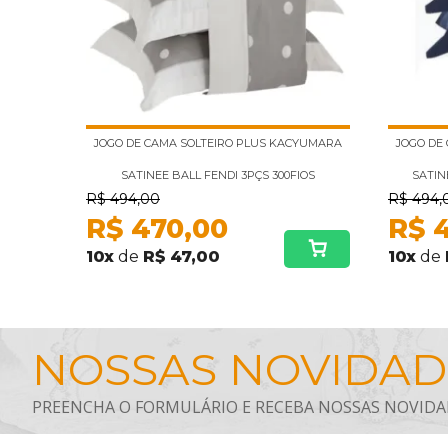
JOGO DE CAMA SOLTEIRO PLUS KACYUMARA
JOGO DE
SATINEE BALL FENDI 3PÇS 300FIOS
SATIN
R$
494,00
R$
494,
R$
470,00
R$
10
x
de
R$ 47,00
10
x
de