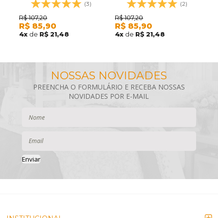
ROSETA 200X230 (NÃO
TRIANGULOS 200X230 (NÃO
R
(3)
(2)
R
ACOMPANHA PORTA-
ACOMPANHA PORTA-
R$
107,20
R$
107,20
5
R$
85,90
R$
85,90
TRAVESSEIRO)
TRAVESSEIRO)
4
x
de
R$ 21,48
4
x
de
R$ 21,48
Enviar