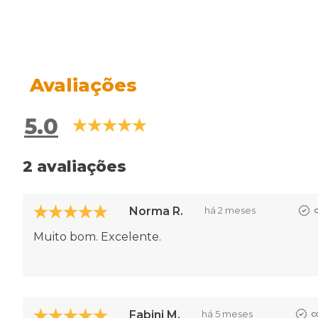
Avaliações
5.0
2 avaliações
Norma R.
há 2 meses
Muito bom. Excelente.
Fabini M.
há 5 meses
c