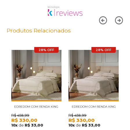
Produtos Relacionados
28% OFF
28% OFF
EDREDOM COM RENDA KING
EDREDOM COM RENDA KING
E
BORDARE APPEL AMENDOA
BORDARE APPEL ROSA SECRETS
R$
458,99
R$
458,99
R
R$
330,00
R$
330,00
R
10
x
de
R$ 33,00
10
x
de
R$ 33,00
1