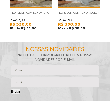
EDREDOM COM RENDA KING
EDREDOM COM RENDA QUEEN
E
BORDARE APPEL AMENDOA
BORDARE APPEL BRANCO
B
R$
458,99
R$
421,99
R
R$
330,00
R$
300,00
R
10
x
de
R$ 33,00
10
x
de
R$ 30,00
1
Enviar